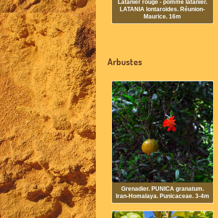
Latanier rouge - pomme latanier.
LATANIA lontaroïdes. Réunion-
Maurice. 16m
Arbustes
Grenadier. PUNICA granatum.
Iran-Homalaya. Punicaceae. 3-4m