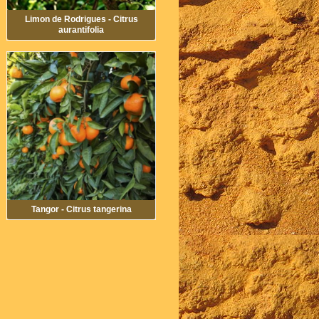
Limon de Rodrigues - Citrus
aurantifolia
Tangor - Citrus tangerina