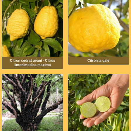
Citron cedrat géant - Citrus
Citron la gale
limonimedica maxima