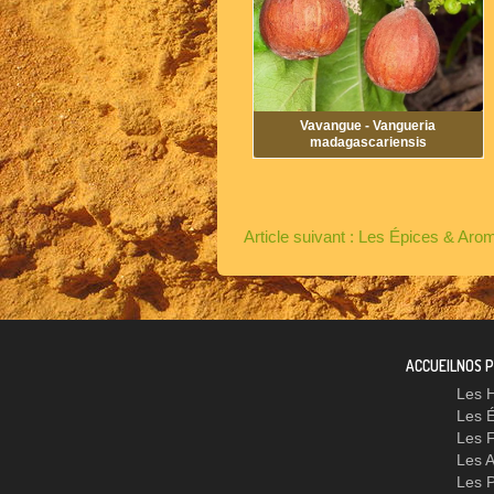
Vavangue - Vangueria
madagascariensis
Article suivant : Les Épices & Ar
ACCUEIL
NOS 
Les 
Les 
Les F
Les 
Les P