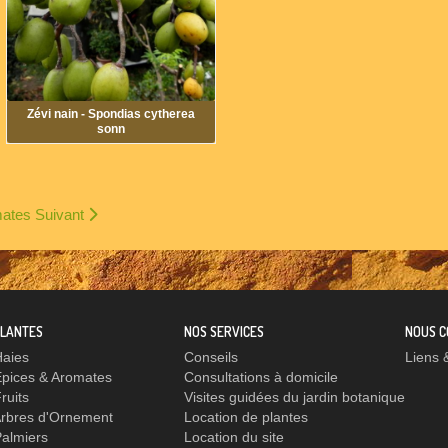
Zévi nain - Spondias cytherea
sonn
omates
Suivant
PLANTES
NOS SERVICES
NOUS C
Haies
Conseils
Liens 
Épices & Aromates
Consultations à domicile
ruits
Visites guidées du jardin botanique
Arbres d'Ornement
Location de plantes
almiers
Location du site