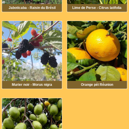
Jaboticaba - Raisin du Brésil
Lime de Perse - Citrus latifolia
Murier noir - Morus nigra
Orange péi Réunion