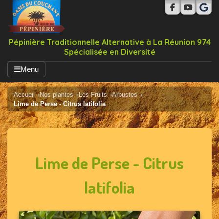
Pépinière Traditionnelle Alternative à La Réunion 974
Spécialisée en Diversité
Menu
Accueil
Nos plantes
Les Fruits
Arbustes
Lime de Perse - Citrus latifolia
Lime de Perse - Citrus
latifolia