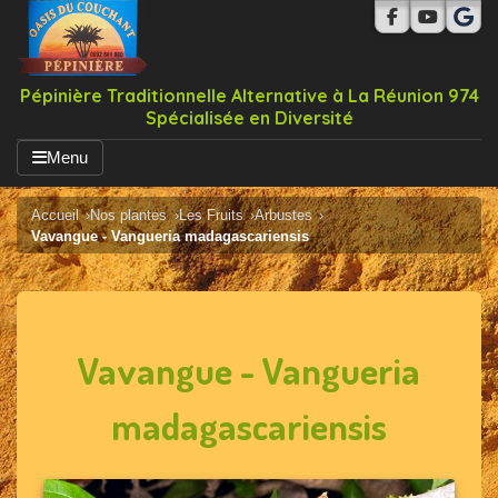
Pépinière Traditionnelle Alternative à La Réunion 974
Spécialisée en Diversité
Menu
Accueil
Nos plantes
Les Fruits
Arbustes
Vavangue - Vangueria madagascariensis
Vavangue - Vangueria
madagascariensis