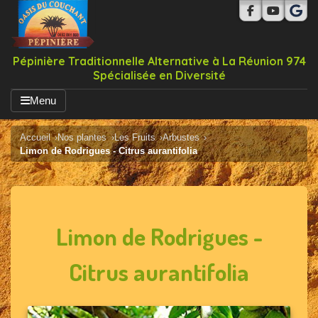
Pépinière Traditionnelle Alternative à La Réunion 974
Spécialisée en Diversité
Menu
Accueil
Nos plantes
Les Fruits
Arbustes
Limon de Rodrigues - Citrus aurantifolia
Limon de Rodrigues -
Citrus aurantifolia