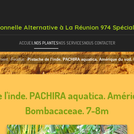
ionnelle Alternative à La Réunion 974 Spécial
ACCUEIL
NOS PLANTES
NOS SERVICES
NOUS CONTACTER
ement
Feuillus
Pistache de l'inde. PACHIRA aquatica. Amérique du sud
e l'inde. PACHIRA aquatica. Améri
Bombacaceae. 7-8m