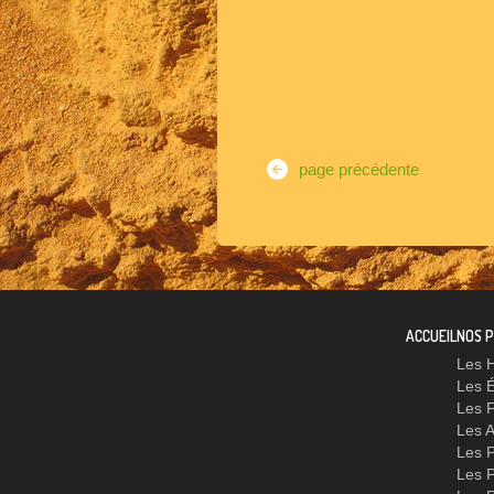
page précédente
ACCUEIL
NOS 
Les 
Les 
Les F
Les 
Les P
Les P