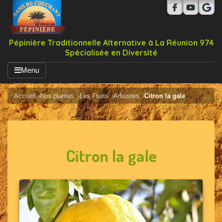
Pépinière Traditionnelle Alternative à La Réunion 974
Spécialisée en Diversité
Menu
Accueil
Nos plantes
Les Fruits
Arbustes
Citron la gale
Citron la gale