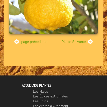
page précédente
Plante Suivante
ACCUEIL
NOS PLANTES
Les Haies
Les Épices & Aromates
Les Fruits
Les Arbres d'Ornement