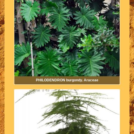
PHILODENDRON burgondy. Araceae