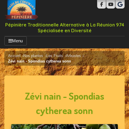
Pépinière Traditionnelle Alternative à La Réunion 974
Spécialisée en Diversité
Menu
Accueil
Nos plantes
Les Fruits
Arbustes
Zévi nain - Spondias cytherea sonn
Zévi nain - Spondias
cytherea sonn