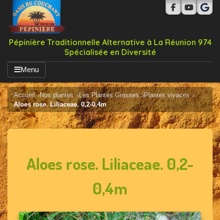
Pépinière Traditionnelle Alternative à La Réunion 974
Spécialisée en Diversité
Menu
Accueil
Nos plantes
Les Plantes Grasses
Plantes vivaces
Aloes rose. Liliaceae. 0,2-0,4m
Aloes rose. Liliaceae. 0,2-
0,4m