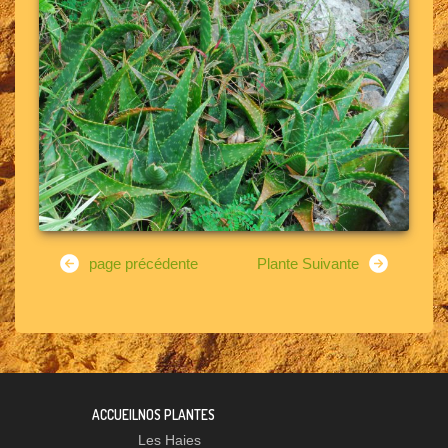
page précédente
Plante Suivante
ACCUEIL
NOS PLANTES
Les Haies