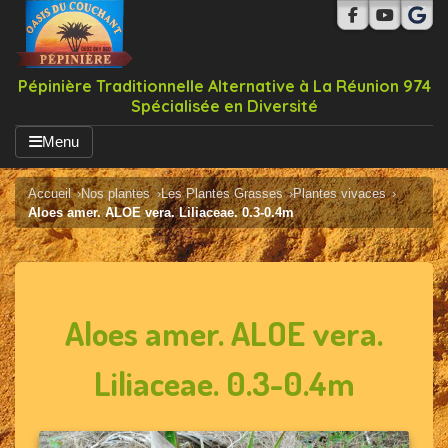
Pépinière Traditionnelle Alternative à La Réunion 974
Spécialisée en Diversité
Menu
Accueil
Nos plantes
Les Plantes Grasses
Plantes vivaces
Aloes amer. ALOE vera. Liliaceae. 0.3-0.4m
Aloes amer. ALOE vera.
Liliaceae. 0.3-0.4m