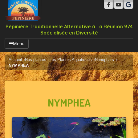
Pépinière Traditionnelle Alternative à La Réunion 974
Spécialisée en Diversité
Menu
Accueil
Nos plantes
Les Plantes Aquatiques
Nénuphars
NYMPHEA
NYMPHEA