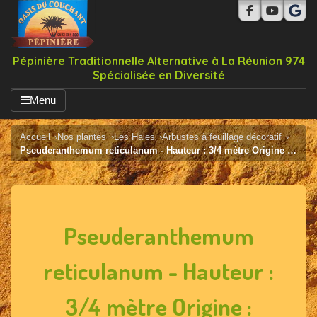
Pépinière Traditionnelle Alternative à La Réunion 974
Spécialisée en Diversité
Menu
Accueil
Nos plantes
Les Haies
Arbustes à feuillage décoratif
Pseuderanthemum reticulanum - Hauteur : 3/4 mètre Origine : Pacifique
Pseuderanthemum
reticulanum - Hauteur :
3/4 mètre Origine :