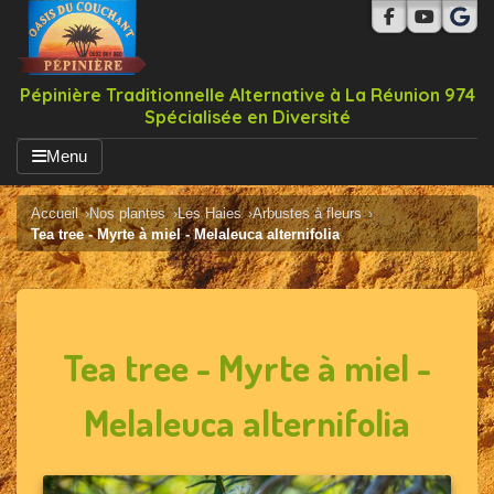
Pépinière Traditionnelle Alternative à La Réunion 974
Spécialisée en Diversité
Menu
Accueil
Nos plantes
Les Haies
Arbustes à fleurs
Tea tree - Myrte à miel - Melaleuca alternifolia
Tea tree - Myrte à miel -
Melaleuca alternifolia