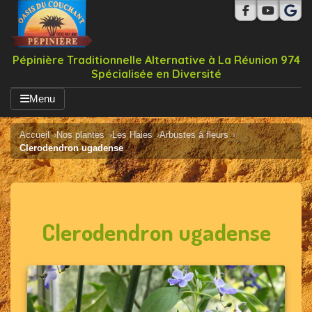
Pépinière Traditionnelle Alternative à La Réunion 974
Spécialisée en Diversité
Menu
Accueil
Nos plantes
Les Haies
Arbustes à fleurs
Clerodendron ugadense
Clerodendron ugadense