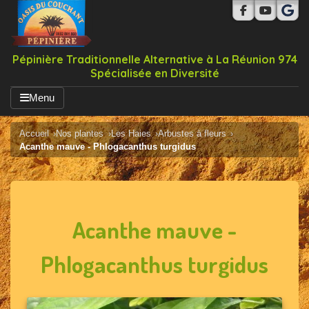
Pépinière Traditionnelle Alternative à La Réunion 974
Spécialisée en Diversité
Menu
Accueil
Nos plantes
Les Haies
Arbustes à fleurs
Acanthe mauve - Phlogacanthus turgidus
Acanthe mauve -
Phlogacanthus turgidus