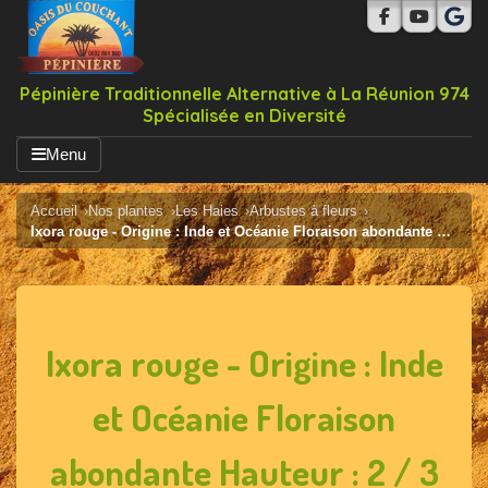
Pépinière Traditionnelle Alternative à La Réunion 974
Spécialisée en Diversité
Menu
Accueil
Nos plantes
Les Haies
Arbustes à fleurs
Ixora rouge - Origine : Inde et Océanie Floraison abondante Hauteur : 2 / 3 mêtres Utilisation : en pied isolé ou en massif ou en haies
Ixora rouge - Origine : Inde
et Océanie Floraison
abondante Hauteur : 2 / 3