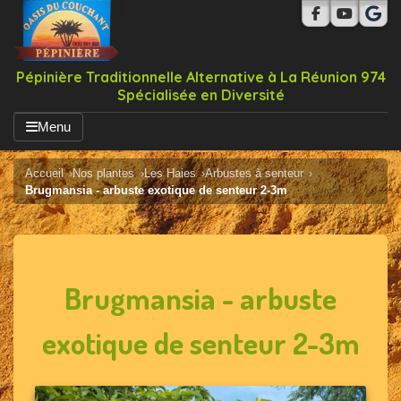
Pépinière Traditionnelle Alternative à La Réunion 974
Spécialisée en Diversité
Menu
Accueil
Nos plantes
Les Haies
Arbustes à senteur
Brugmansia - arbuste exotique de senteur 2-3m
Brugmansia - arbuste
exotique de senteur 2-3m