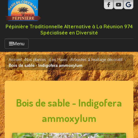
Pépinière Traditionnelle Alternative à La Réunion 974
Spécialisée en Diversité
Menu
Accueil
Nos plantes
Les Haies
Arbustes à feuillage décoratif
Bois de sable - Indigofera ammoxylum
Bois de sable - Indigofera
ammoxylum