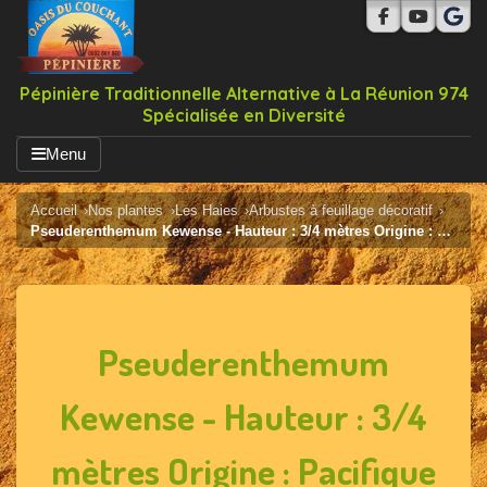
Pépinière Traditionnelle Alternative à La Réunion 974
Spécialisée en Diversité
Menu
Accueil
Nos plantes
Les Haies
Arbustes à feuillage décoratif
Pseuderenthemum Kewense - Hauteur : 3/4 mètres Origine : Pacifique
Pseuderenthemum
Kewense - Hauteur : 3/4
mètres Origine : Pacifique