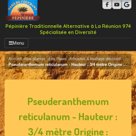
Pépinière Traditionnelle Alternative à La Réunion 974
Spécialisée en Diversité
Menu
Accueil
Nos plantes
Les Haies
Arbustes à feuillage décoratif
Pseuderanthemum reticulanum - Hauteur : 3/4 mètre Origine : Pacifique
Pseuderanthemum
reticulanum - Hauteur :
3/4 mètre Origine :